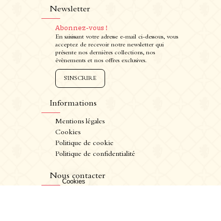
Newsletter
Abonnez-vous !
En saisissant votre adresse e-mail ci-dessous, vous
acceptez de recevoir notre newsletter qui
présente nos dernières collections, nos
évènements et nos offres exclusives.
S'INSCRIRE
Informations
Mentions légales
Cookies
Politique de cookie
Politique de confidentialité
CRÉATION VINIUM
FR
/
EN
L'ABUS D'ALCOOL EST DANGEREUX POUR LA SANTÉ. A CONSOMMER AVEC
MODÉRATION.
Nous contacter
Château de La Chaize,
500 route de La Chaize - 69460 Odenas,
France