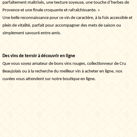
parfaitement maîtrisés, une texture soyeuse, une touche d’herbes de
S'INSCRIRE
Provence et une finale croquante et rafraîchissante. »
Une belle reconnaissance pour ce vin de caractère, à la fois accessible et
Informations
plein de vitalité, parfait pour accompagner des mets de saison ou
Mentions légales
simplement savouré entre amis.
Cookies
Politique de cookie
Politique de confidentialité
Des vins de terroir à découvrir en ligne
Que vous soyez amateur de bons vins rouges, collectionneur de Cru
Nous contacter
Beaujolais ou à la recherche du meilleur vin à acheter en ligne, nos
Château de La Chaize,
cuvées vous attendent sur notre boutique en ligne.
500 route de La Chaize - 69460 Odenas,
France
+33 4 74 03 41 05
contact@chateaudelachaize.fr
Visites : +33 6 13 07 92 76
Nous suivre