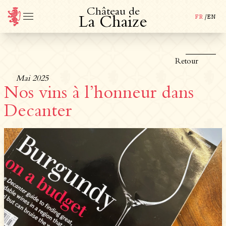
C
h
â
t
e
a
u
d
e
FR
/
EN
L
a
C
h
a
i
z
e
Retour
Mai 2025
Nos vins à l’honneur dans
Decanter