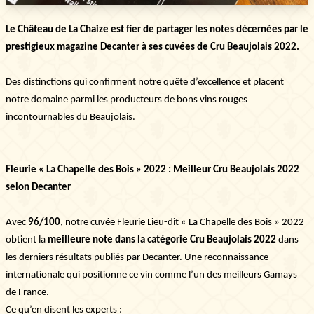
Le Château de La Chaize est fier de partager les notes décernées par le
prestigieux magazine Decanter à ses cuvées de Cru Beaujolais 2022.
Des distinctions qui confirment notre quête d’excellence et placent
notre domaine parmi les producteurs de bons vins rouges
incontournables du Beaujolais.
Fleurie « La Chapelle des Bois » 2022 : Meilleur Cru Beaujolais 2022
selon Decanter
Le domaine
Avec
96/100
, notre cuvée Fleurie Lieu-dit « La Chapelle des Bois » 2022
Vignoble & Savoir-faire
obtient la
meilleure note dans la catégorie Cru Beaujolais 2022
dans
Nos vins
les derniers résultats publiés par Decanter. Une reconnaissance
Où trouver nos vins ?
internationale qui positionne ce vin comme l’un des meilleurs Gamays
Actualités & Presse
de France.
Photothèque
Ce qu’en disent les experts :